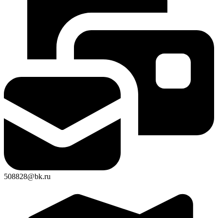
508828@bk.ru