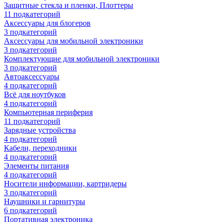
Защитные стекла и пленки, Плоттеры
11
подкатегорий
Аксессуары для блогеров
3
подкатегорий
Аксессуары для мобильной электроники
3
подкатегорий
Комплектующие для мобильной электроники
3
подкатегорий
Автоаксессуары
4
подкатегорий
Всё для ноутбуков
4
подкатегорий
Компьютерная периферия
11
подкатегорий
Зарядные устройства
4
подкатегорий
Кабели, переходники
4
подкатегорий
Элементы питания
4
подкатегорий
Носители информации, картридеры
3
подкатегорий
Наушники и гарнитуры
6
подкатегорий
Портативная электроника