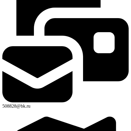
508828@bk.ru