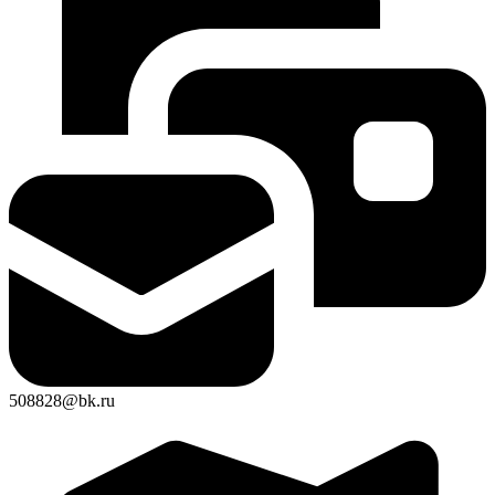
508828@bk.ru