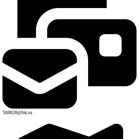
508828@bk.ru