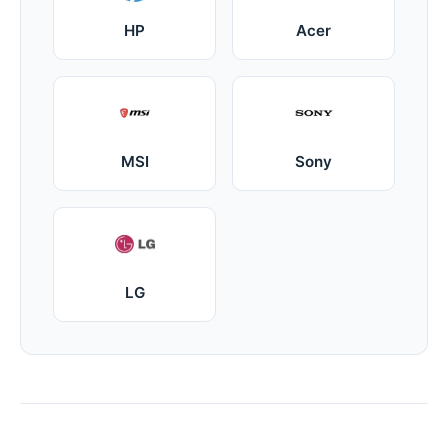
HP
Acer
MSI
Sony
LG