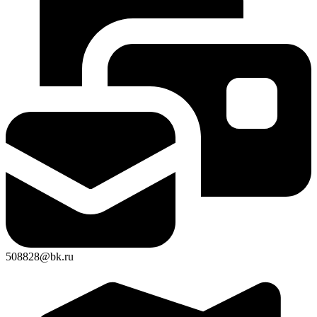
508828@bk.ru