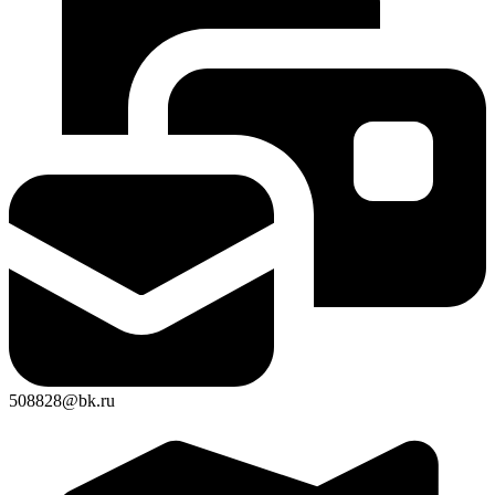
508828@bk.ru