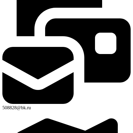
508828@bk.ru