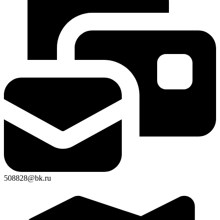
508828@bk.ru