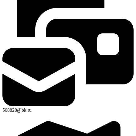
508828@bk.ru