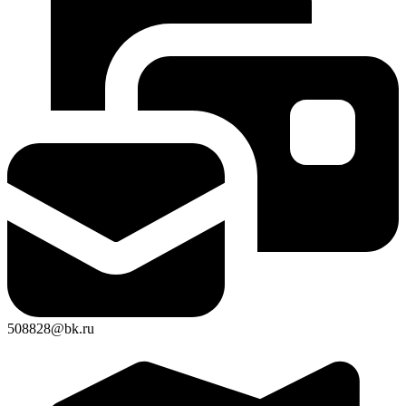
508828@bk.ru