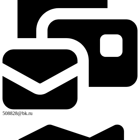
508828@bk.ru